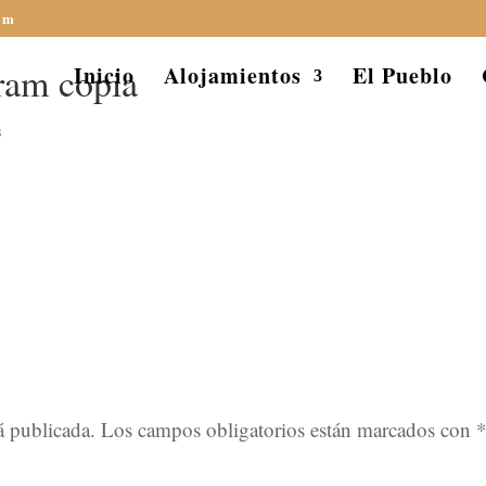
om
ram copia
Inicio
Alojamientos
El Pueblo
s
á publicada.
Los campos obligatorios están marcados con